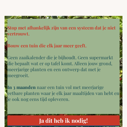
Stop met afhankelijk zijn van een systeem dat je niet
vertrouwt.
Bouw een tuin die elk jaar meer geeft.
Geen zaaikalender die je bijhoudt. Geen supermarkt
die bepaalt wat er op tafel komt. Alleen jouw grond,
meerjarige planten en een ontwerp dat met je
meegroeit.
In 3 maanden
naar een tuin vol met meerjarige
eetbare planten waar je elk jaar maaltijden van hebt en
je ook nog eens tijd opleveren.
Ja dit heb ik nodig!