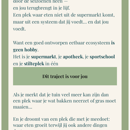
door de seizoenen heen —
en jou terugbrengt in je lijf.
Een plek waar eten niet uit de supermarkt komt,
maar uit een systeem dat jij voedt… en dat jou
voedt.
Want een goed ontworpen eetbaar ecosysteem
is
geen hobby
.
Het is je
supermarkt
, je
apotheek
, je
sportschool
en je
stilteplek
in één
Dit traject is voor jou
Als je merkt dat je tuin veel meer kan zijn dan
een plek waar je wat bakken neerzet of gras moet
maaien…
En je droomt van een plek die met je meedoet:
waar eten groeit terwijl jij ook andere dingen