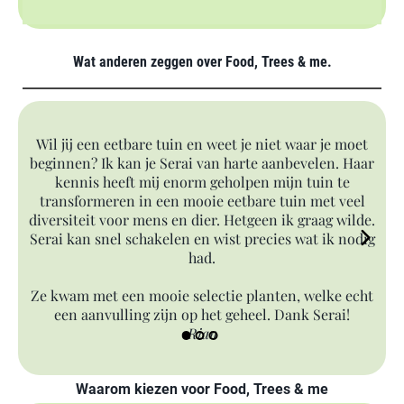
Wat anderen zeggen over Food, Trees & me.
Nu
Wil jij een eetbare tuin en weet je niet waar je moet
on
beginnen? Ik kan je Serai van harte aanbevelen. Haar
kennis heeft mij enorm geholpen mijn tuin te
transformeren in een mooie eetbare tuin met veel
diversiteit voor mens en dier. Hetgeen ik graag wilde.
voo
Serai kan snel schakelen en wist precies wat ik nodig
al
had.
ov
ke
Ze kwam met een mooie selectie planten, welke echt
oo
een aanvulling zijn op het geheel. Dank Serai!
s
Rian
ko
Waarom kiezen voor Food, Trees & me