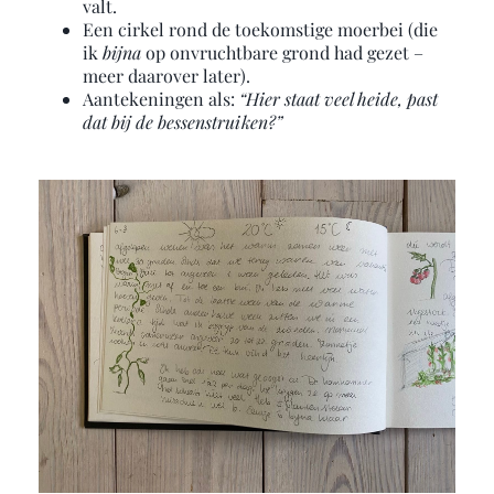
valt.
Een cirkel rond de toekomstige moerbei (die
ik
bijna
op onvruchtbare grond had gezet –
meer daarover later).
Aantekeningen als:
“Hier staat veel heide, past
dat bij de bessenstruiken?”