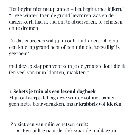
Het begint niet met planten – het begint met
kijken
.”
“Deze winter, toen de grond bevroren was en de
dagen kort, had ik tijd om te observeren, te schetsen
en te dromen.
En dat is precies wat jij nu ook kunt doen. Of je nu
een kale lap grond hebt of een tuin die ‘toevallig’ is
gegroeid:
met deze
3 stappen
voorkom je de grootste fout die ik
(en veel van mijn klanten) maakten.”
1. Schets je tuin als een levend dagboek
Mijn ontwerptafel lag deze winter vol met papier:
geen nette blauwdrukken, maar
krabbels vol ideeën
.
Zo ziet een van mijn schetsen eruit:
Een pijltje naar de plek waar de middagzon