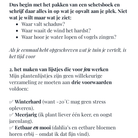
Dus begin met het pakken van een schetsboek en
schrijf daar alles in op wat je opvalt aan je plek. Niet
wat je wilt maar wat je ziet:
Waar valt schaduw?
Waar waait de wind het hardst?
Waar hoor je water lopen of vogels zingen?
Als je eenmaal hebt opgeschreven wat je tuin je vertelt, is
het tijd voor
2. het maken van lijstjes die voor
jou
werken
Mijn plantenlijstjes zijn geen willekeurige
verzameling ze moeten aan
drie voorwaarden
voldoen:
✅
Winterhard
(want -20°C mag geen stress
opleveren).
✅
Meerjarig
(ik plant liever één keer, en oogst
jarenlang).
✅
Eetbaar
en
mooi
(dahlia’s en eetbare bloemen
horen erbij – omdat ik dat fijn vind).