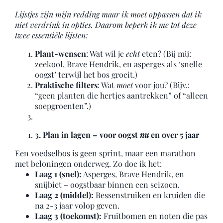
Lijstjes zijn mijn redding maar ik moet oppassen dat ik
niet verdrink in opties. Daarom beperk ik me tot deze
twee essentiële lijsten:
Plant-wensen
: Wat wil je
echt
eten? (Bij mij:
zeekool, Brave Hendrik, en asperges als ‘snelle
oogst’ terwijl het bos groeit.)
Praktische filters
: Wat
moet
voor jou? (Bijv.:
“geen planten die hertjes aantrekken” of “alleen
soepgroenten”.)
3. Plan in lagen – voor oogst
nu
en over 5 jaar
Een voedselbos is geen sprint, maar een marathon
met beloningen onderweg. Zo doe ik het:
Laag 1 (snel):
Asperges, Brave Hendrik, en
snijbiet – oogstbaar binnen een seizoen.
Laag 2 (middel):
Bessenstruiken en kruiden die
na 2-3 jaar volop geven.
Laag 3 (toekomst):
Fruitbomen en noten die pas