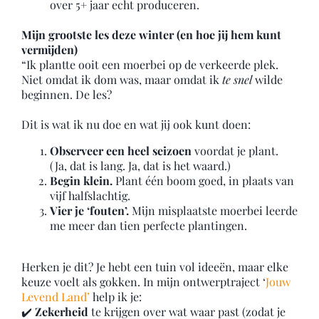
over 5+ jaar echt produceren.
Mijn grootste les deze winter (en hoe jij hem kunt
vermijden)
“Ik plantte ooit een moerbei op de verkeerde plek.
Niet omdat ik dom was, maar omdat ik
te snel
wilde
beginnen. De les?
Dit is wat ik nu doe en wat jij ook kunt doen:
Observeer een heel seizoen
voordat je plant.
(Ja, dat is lang. Ja, dat is het waard.)
Begin klein.
Plant één boom goed, in plaats van
vijf halfslachtig.
Vier je ‘fouten’.
Mijn misplaatste moerbei leerde
me meer dan tien perfecte plantingen.
Herken je dit? Je hebt een tuin vol ideeën, maar elke
keuze voelt als gokken. In mijn ontwerptraject ‘
Jouw
Levend Land’
help ik je:
✔️
Zekerheid
te krijgen over wat waar past (zodat je